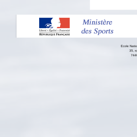
Ecole Nati
35, r
744