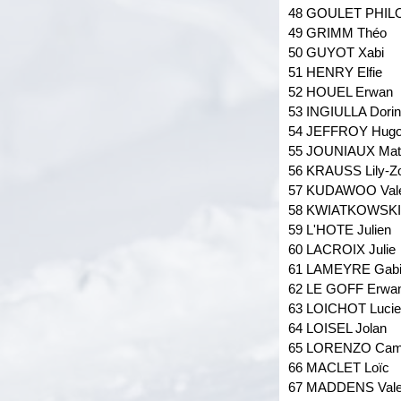
48 GOULET PHI
49 GRIMM Théo
50 GUYOT Xabi
51 HENRY Elfie
52 HOUEL Erwan
53 INGIULLA Dori
54 JEFFROY Hug
55 JOUNIAUX Mat
56 KRAUSS Lily-Z
57 KUDAWOO Vale
58 KWIATKOWSKI
59 L'HOTE Julien
60 LACROIX Julie
61 LAMEYRE Gab
62 LE GOFF Erwa
63 LOICHOT Luci
64 LOISEL Jolan
65 LORENZO Cami
66 MACLET Loïc
67 MADDENS Vale