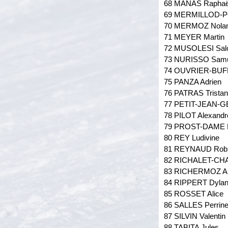
68 MANAS Raphaë
69 MERMILLOD-PO
70 MERMOZ Nola
71 MEYER Martin
72 MUSOLESI Sa
73 NURISSO Sam
74 OUVRIER-BUFF
75 PANZA Adrien
76 PATRAS Trista
77 PETIT-JEAN-GE
78 PILOT Alexandr
79 PROST-DAME E
80 REY Ludivine
81 REYNAUD Rob
82 RICHALET-CH
83 RICHERMOZ Al
84 RIPPERT Dyla
85 ROSSET Alice
86 SALLES Perrin
87 SILVIN Valentin
88 TABITA Jules