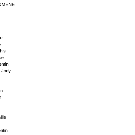
LOMÈNE
ne
o
his
oé
ntin
 Jody
in
n
e
lle
ntin