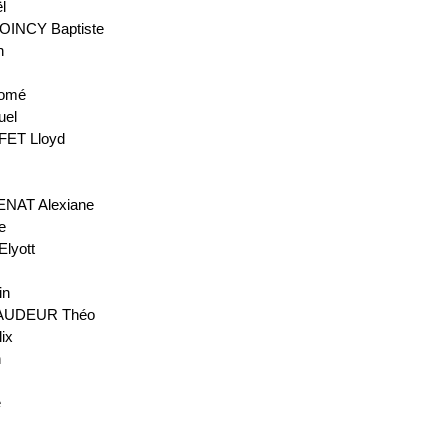
l
INCY Baptiste
n
lomé
uel
ET Lloyd
n
NAT Alexiane
e
lyott
in
AUDEUR Théo
ix
n
e