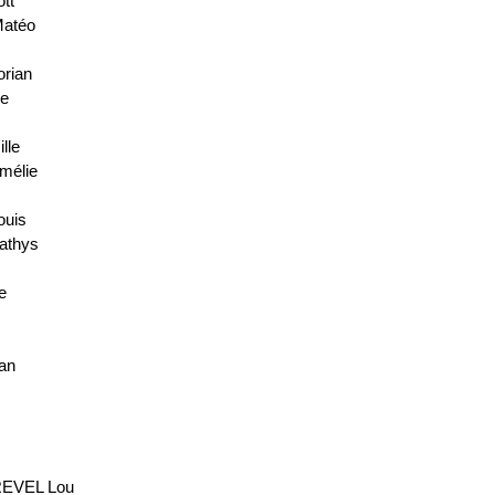
tt
atéo
e
rian
ne
lle
mélie
uis
athys
e
an
REVEL Lou