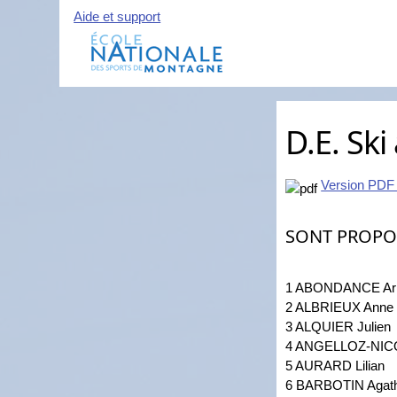
Aide et support
D.E. Ski
Version PDF
SONT PROPO
1 ABONDANCE Ar
2 ALBRIEUX Anne
3 ALQUIER Julien
4 ANGELLOZ-NICO
5 AURARD Lilian
6 BARBOTIN Agat