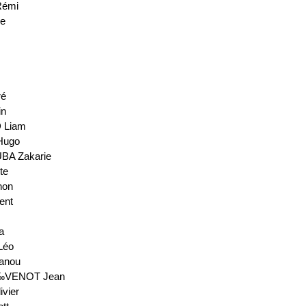
Rémi
ne
ré
in
 Liam
Hugo
A Zakarie
te
non
ent
a
Léo
anou
‰VENOT Jean
ivier