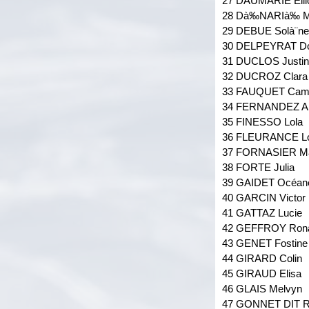
27 DAUMARIE Ellio
28 Dà‰NARIà‰ M
29 DEBUE Solà¨n
30 DELPEYRAT Do
31 DUCLOS Justi
32 DUCROZ Clara
33 FAUQUET Cami
34 FERNANDEZ A
35 FINESSO Lola
36 FLEURANCE Lo
37 FORNASIER M
38 FORTE Julia
39 GAIDET Océan
40 GARCIN Victor
41 GATTAZ Lucie
42 GEFFROY Ron
43 GENET Fostine
44 GIRARD Colin
45 GIRAUD Elisa
46 GLAIS Melvyn
47 GONNET DIT 