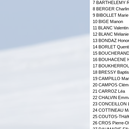
7 BARTHELEMY 
8 BERGER Charli
9 BIBOLLET Marie
10 BIGE Manon
11 BLANC Valentin
12 BLANC Mélanie
13 BONDAZ Hono
14 BORLET Quent
15 BOUCHERAND
16 BOUHACENE 
17 BOUKHERROUB
18 BRESSY Baptis
19 CAMPILLO Ma
20 CAMPOS Clém
21 CARROZ Léa
22 CHALVIN Emm
23 CONCEILLON 
24 COTTINEAU M
25 COUTOS-THà
26 CROS Pierre-Ol