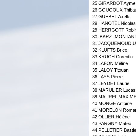
25 GIRARDOT Aymer
26 GOUGOUX Thibau
27 GUEBET Axelle
28 HANOTEL Nicolas
29 HERRGOTT Robi
30 IBARZ--MONTA
31 JACQUEMOUD Ul
32 KLUFTS Brice
33 KRUCH Corentin
34 LAFON Méline
35 LALOY Titouan
36 LAYS Pierre
37 LEYDET Laurie
38 MARULIER Lucas
39 MAUREL MAXIM
40 MONGE Antoine
41 MORELON Roma
42 OLLIER Hélène
43 PARGNY Matéo
44 PELLETIER Basti