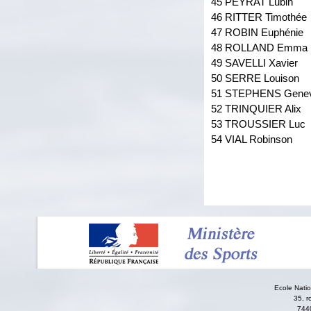
45 PEYRAT Lubin
46 RITTER Timothée
47 ROBIN Euphénie
48 ROLLAND Emma
49 SAVELLI Xavier
50 SERRE Louison
51 STEPHENS Genev
52 TRINQUIER Alix
53 TROUSSIER Luc
54 VIAL Robinson
Ecole Nati
35, r
744