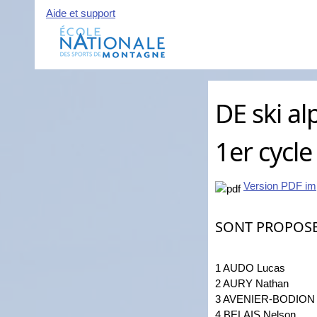
Aide et support
DE ski al
1er cycle
Version PDF im
SONT PROPOS
1 AUDO Lucas
2 AURY Nathan
3 AVENIER-BODION Be
4 BELAIS Nelson