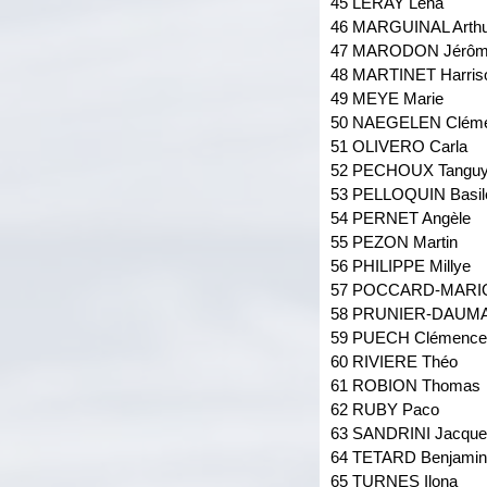
45 LERAY Lena
46 MARGUINAL Arthu
47 MARODON Jérô
48 MARTINET Harris
49 MEYE Marie
50 NAEGELEN Clém
51 OLIVERO Carla
52 PECHOUX Tangu
53 PELLOQUIN Basil
54 PERNET Angèle
55 PEZON Martin
56 PHILIPPE Millye
57 POCCARD-MARION
58 PRUNIER-DAUMA
59 PUECH Clémence
60 RIVIERE Théo
61 ROBION Thomas
62 RUBY Paco
63 SANDRINI Jacque
64 TETARD Benjamin
65 TURNES Ilona