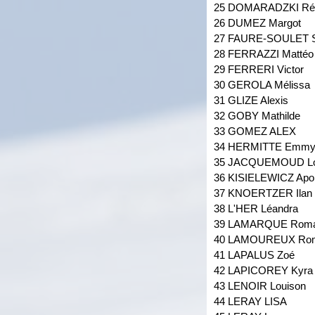
25 DOMARADZKI Ré
26 DUMEZ Margot
27 FAURE-SOULET 
28 FERRAZZI Mattéo
29 FERRERI Victor
30 GEROLA Mélissa
31 GLIZE Alexis
32 GOBY Mathilde
33 GOMEZ ALEX
34 HERMITTE Emm
35 JACQUEMOUD Lo
36 KISIELEWICZ Apol
37 KNOERTZER Ilan
38 L'HER Léandra
39 LAMARQUE Roma
40 LAMOUREUX Ro
41 LAPALUS Zoé
42 LAPICOREY Kyra
43 LENOIR Louison
44 LERAY LISA