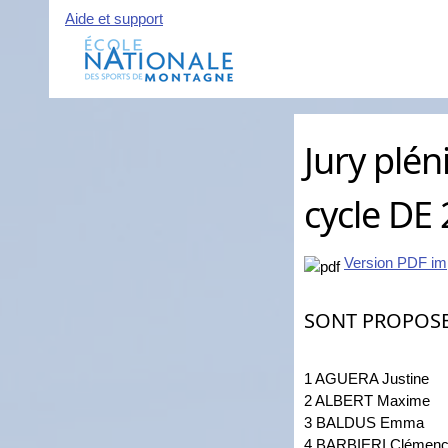
Aide et support
Jury plé
cycle DE
Version PDF im
SONT PROPOS
1 AGUERA Justine
2 ALBERT Maxime
3 BALDUS Emma
4 BARBIERI Clémen